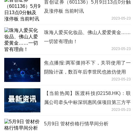
首创证券（601136）5月9日13点0分触
及涨停板 当前时讯
2023-05-23
珠海人爱买化妆品、佛山人爱爱黄金……
一切皆有理由！
2023-05-23
焦点播报:两军僵持不下，关羽使用了一
阴险计谋，数百年后李世民也效仿使用
2023-05-23
【当前热闻】医渡科技(02158.HK)：联
属公司牵头中标深圳惠民保项目第三方平
2023-05-23
台项目
5月9日 管材价格行情早间分析